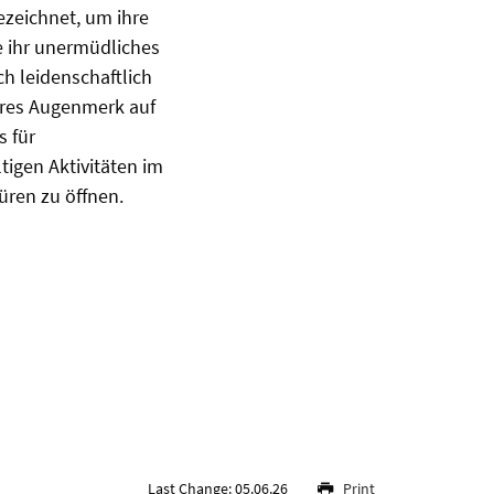
ezeichnet, um ihre
e ihr unermüdliches
ch leidenschaftlich
eres Augenmerk auf
s für
tigen Aktivitäten im
üren zu öffnen.
Last Change: 05.06.26
Print