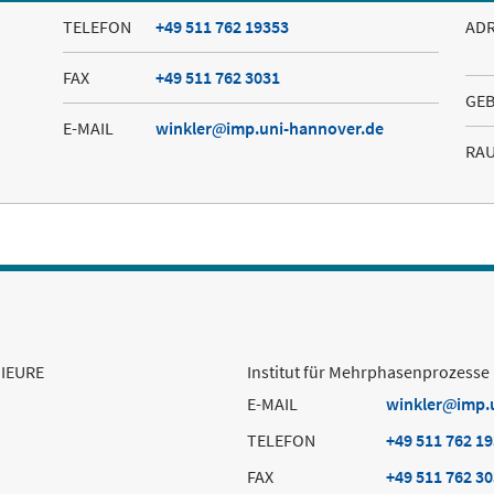
TELEFON
+49 511 762 19353
AD
FAX
+49 511 762 3031
GE
E-MAIL
winkler
imp.uni-hannover.de
RA
IEURE
Institut für Mehrphasenprozesse
E-MAIL
winkler
imp.
TELEFON
+49 511 762 1
FAX
+49 511 762 3