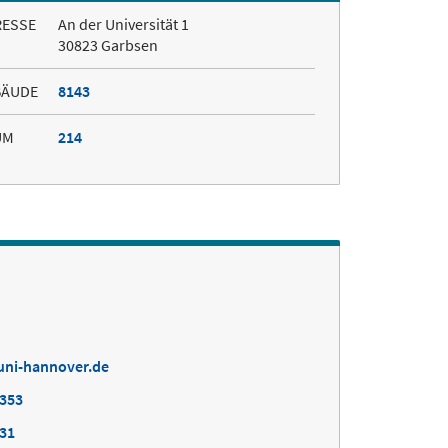
RESSE
An der Universität 1
30823 Garbsen
BÄUDE
8143
UM
214
uni-hannover.de
9353
031