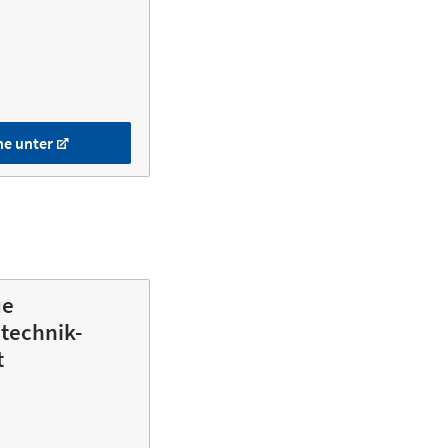
he unter
ue
technik-
t