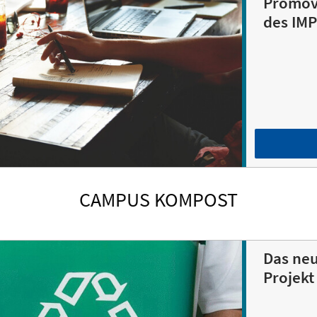
Promov
des IM
CAMPUS KOMPOST
Das ne
Projek