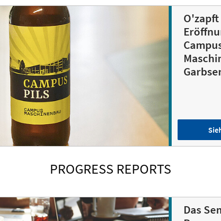
O'zapft 
Eröffnu
Campu
Maschi
Garbse
Sie
PROGRESS REPORTS
Das Sem