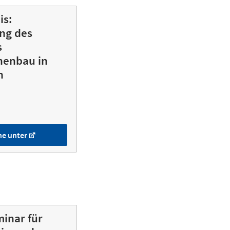
is:
ng des
s
nenbau in
n
he unter
inar für