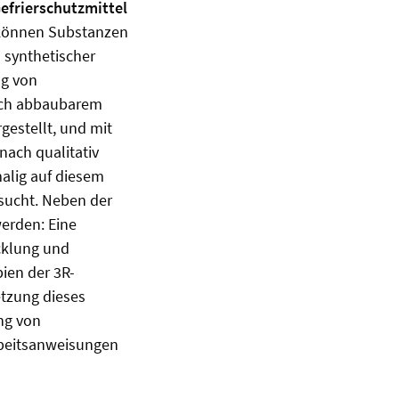
efrierschutzmittel
e können Substanzen
 synthetischer
ng von
isch abbaubarem
gestellt, und mit
nach qualitativ
malig auf diesem
rsucht. Neben der
erden: Eine
icklung und
ien der 3R-
tzung dieses
ng von
rbeitsanweisungen