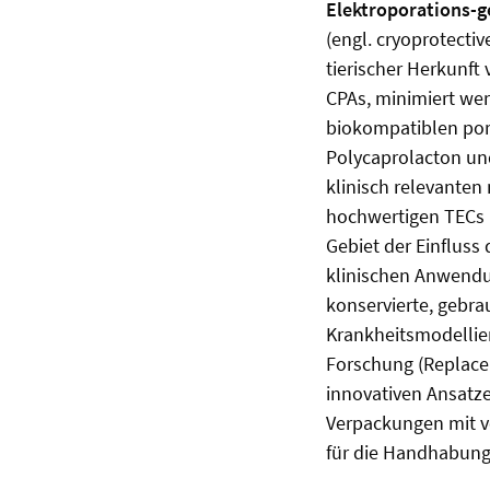
Elektroporations-g
(engl. cryoprotecti
tierischer Herkunft
CPAs, minimiert we
biokompatiblen por
Polycaprolacton und
klinisch relevanten
hochwertigen TECs n
Gebiet der Einfluss 
klinischen Anwendu
konservierte, gebra
Krankheitsmodellier
Forschung (Replace
innovativen Ansatze
Verpackungen mit v
für die Handhabung 