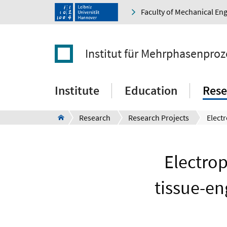
Faculty of Mechanical En
Institut für Mehrphasenproz
Institute
Education
Rese
Research
Research Projects
Electrop
tissue-en