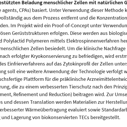
estützten Beladung menschlicher Zellen mit natürlichen G
ve agents, CPAs) basiert. Unter Verwendung dieser Method
 vollständig aus dem Prozess entfernt und die Konzentration
rden. Im Projekt wird ein Proof-of-Concept unter Verwendu
ösen Gerüststrukturen erfolgen. Diese werden aus biolog
 Polylactid Polymeren mittels Elektrospinnenverfahren her
 menschlichen Zellen besiedelt. Um die klinische Nachfrage 
ach erfolgter Kryokonservierung zu befriedigen, wird erst
des Einfrierverfahrens auf das Zytokinprofil der Zellen unte
ng soll eine weitere Anwendung der Technologie verfolgt w
uchsfertige Plattform für die präklinische Arzneimittelentw
ung, die zu einem verbesserten Tierschutz nach den Prinzip
ment, Refinement und Reduction) beitragen wird. Zur Umse
s und dessen Translation werden Materialien zur Herstellu
erbesserter Wärmeübertragung evaluiert sowie Standarda
und Lagerung von biokonservierten TECs bereitgestellt.