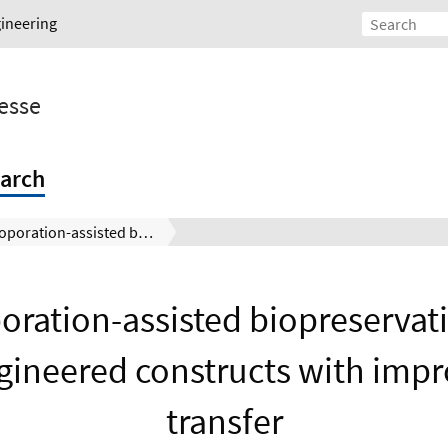
gineering
esse
arch
Electroporation-assisted biopreservation of 3D tissue-engineered constructs with improved heat transfer
oration-assisted biopreservat
gineered constructs with imp
transfer