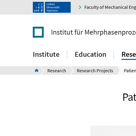
Faculty of Mechanical En
Institut für Mehrphasenproz
Institute
Education
Rese
Research
Research Projects
Pa