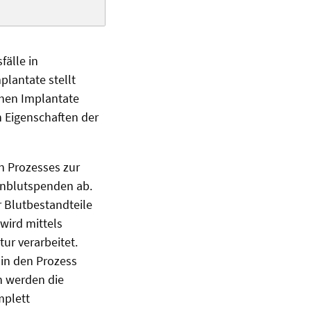
älle in
plantate stellt
chen Implantate
n Eigenschaften der
en Prozesses zur
enblutspenden ab.
r Blutbestandteile
wird mittels
ur verarbeitet.
 in den Prozess
n werden die
mplett