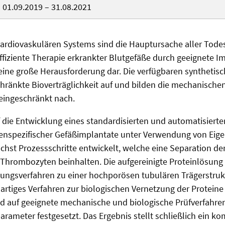
01.09.2019 – 31.08.2021
rdiovaskulären Systems sind die Hauptursache aller Todesf
ffiziente Therapie erkrankter Blutgefäße durch geeignete Im
eine große Herausforderung dar. Die verfügbaren synthetis
hränkte Bioverträglichkeit auf und bilden die mechanische
eingeschränkt nach.
uf die Entwicklung eines standardisierten und automatisiert
tenspezifischer Gefäßimplantate unter Verwendung von Eig
hst Prozessschritte entwickelt, welche eine Separation de
 Thrombozyten beinhalten. Die aufgereinigte Proteinlösung 
ungsverfahren zu einer hochporösen tubulären Trägerstrukt
uartiges Verfahren zur biologischen Vernetzung der Proteine
nd auf geeignete mechanische und biologische Prüfverfahre
rameter festgesetzt. Das Ergebnis stellt schließlich ein ko