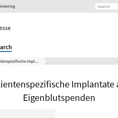
gineering
esse
arch
Patientenspezifische Implantate aus Eigenblutspenden
tientenspezifische Implantate 
Eigenblutspenden