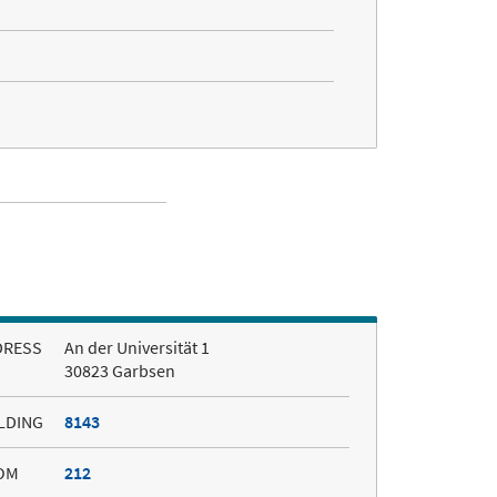
DRESS
An der Universität 1
30823 Garbsen
LDING
8143
OM
212