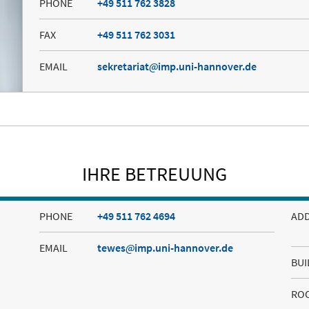
PHONE
+49 511 762 3828
FAX
+49 511 762 3031
EMAIL
sekretariat
imp.uni-hannover.de
IHRE BETREUUNG
PHONE
+49 511 762 4694
AD
EMAIL
tewes
imp.uni-hannover.de
BUI
RO