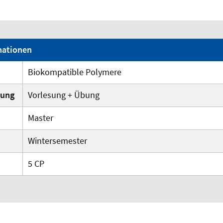
rmationen
Biokompatible Polymere
tung
Vorlesung + Übung
Master
Wintersemester
5 CP